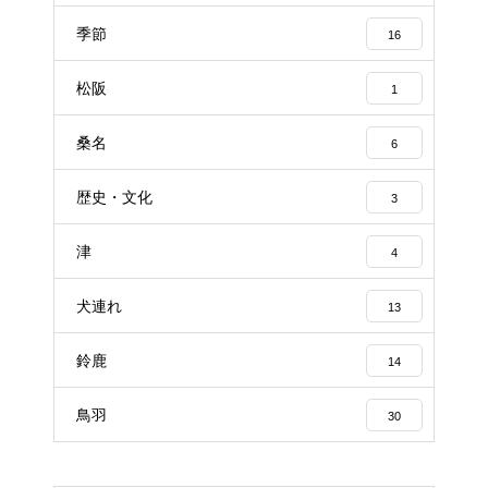
季節
16
松阪
1
桑名
6
歴史・文化
3
津
4
犬連れ
13
鈴鹿
14
鳥羽
30