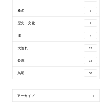
桑名
6
歴史・文化
4
津
4
犬連れ
13
鈴鹿
14
鳥羽
30
アーカイブ