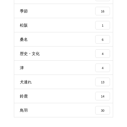
季節
16
松阪
1
桑名
6
歴史・文化
4
津
4
犬連れ
13
鈴鹿
14
鳥羽
30