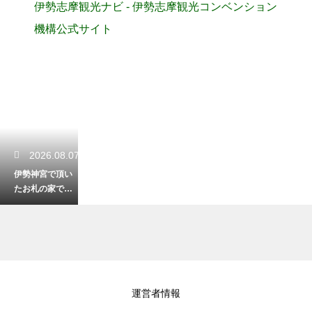
伊勢志摩観光ナビ - 伊勢志摩観光コンベンション
機構公式サイト
2026.08.07
伊勢神宮で頂い
たお札の家での
正しい祀り方！
神棚がない場合
の対処法も
2026.08.06
運営者情報
桑名で美しい景