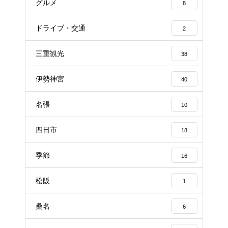
グルメ
8
ドライブ・交通
2
三重観光
38
伊勢神宮
40
名張
10
四日市
18
季節
16
松阪
1
桑名
6