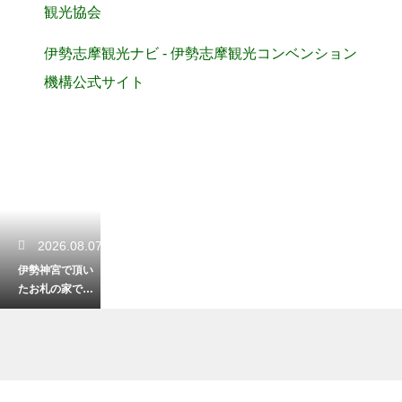
観光協会
伊勢志摩観光ナビ - 伊勢志摩観光コンベンション
機構公式サイト
2026.08.07
伊勢神宮で頂い
たお札の家での
正しい祀り方！
神棚がない場合
の対処法も