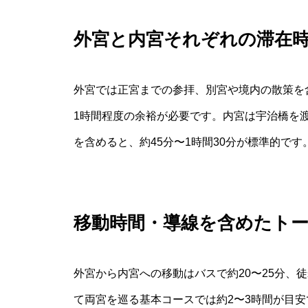
外宮と内宮それぞれの滞在
外宮では正宮までの参拝、別宮や境内の散策を含
1時間程度の余裕が必要です。内宮は宇治橋を
を含めると、約45分〜1時間30分が標準的です
移動時間・導線を含めたト
外宮から内宮への移動はバスで約20〜25分、
て両宮を巡る基本コースでは約2〜3時間が目