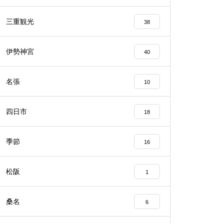
三重観光
38
伊勢神宮
40
名張
10
四日市
18
季節
16
松阪
1
桑名
6