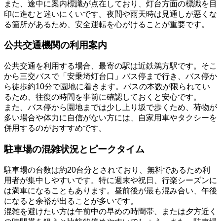
また、途中に案内標識が点在しており、灯台方面の標識を目
印に進むと迷いにくいです。夜間や雨天時は見通しが悪くな
る箇所があるため、安全運転を心がけることが重要です。
公共交通機関の利用案内
公共交通を利用する場合、最寄の駅は近鉄鵜方駅です。そこ
から三交バスで「安乗埼灯台口」バス停まで行き、バス停か
ら徒歩約10分で園地に着きます。バスの本数が限られてい
るため、往復の時間を事前に確認しておくと安心です。
また、バス停から園地までは少し上り坂で歩くため、荷物が
多い場合や体力に自信がない方には、自家用車やタクシーを
併用するのがおすすめです。
駐車場の混雑状況とピークタイム
駐車場の台数は約20台分とされており、無料であるため利
用者が集中しやすいです。特に週末や祝日、行楽シーズンに
は満車になることもあります。昼前後が最も混み合い、午後
になると余裕が出ることが多いです。
混雑を避けたい方は午前中の早めの時間帯、または夕方近く