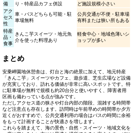
備
り・特産品カフェ併設
ど施設規模小さい
アク
車・バスどちらも可能・駐
公共交通が不便・駐車場
セス
車場無料
有料または狭い所もある
性
特産
きんこ芋スイーツ・地元魚
軽食中心・地域色薄いシ
品・
介を使った料理あり
ョップが多い
食事
まとめ
安乗岬園地休憩舎は、灯台と海の絶景に加えて、地元特産
「きんこ芋」スイーツやカフェ、遊歩道、芝生広場など設備
が充実しており、訪れる価値が非常に高いスポットです。特
に駐車場が無料で規模も約20台分と使いやすく、障害者用
区画も備わっている点が強みです。
ただしアクセス道の狭さや灯台内部の階段、混雑する時間帯
など注意点も存在します。訪問時は午前早めの時間帯か夕方
近くがおすすめで、公共交通利用の場合はバスの時間に余裕
をもって計画することが快適さを増します。
これらを踏まえて、海の景色・自然・スイーツ・地域文化を