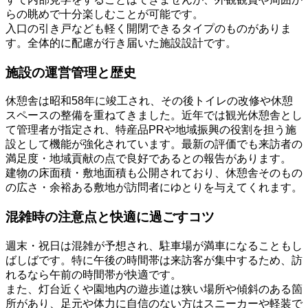
らの眺めで十分楽しむことが可能です。
入口の引き戸なども軽く開閉できるタイプのものがありま
す。全体的に配慮が行き届いた施設設計です。
施設の運営管理と歴史
休憩舎は昭和58年に竣工され、その後トイレの改修や休憩
スペースの整備を重ねてきました。近年では観光休憩舎とし
て管理者が指定され、特産品PRや地域振興の役割を担う施
設として機能が強化されています。最新の評価でも来訪者の
満足度・地域貢献の点で良好であるとの報告があります。
建物の床面積・敷地面積も公開されており、休憩舎そのもの
の広さ・余裕ある敷地が訪問者にゆとりを与えてくれます。
混雑時の注意点と快適に過ごすコツ
週末・祝日は混雑が予想され、駐車場が満車になることもし
ばしばです。特に午後の時間帯は来訪客が集中するため、訪
れるなら午前の時間帯が快適です。
また、灯台近くや園地内の遊歩道は狭い場所や傾斜のある箇
所があり、足元や体力に自信のない方はスニーカーや軽装で