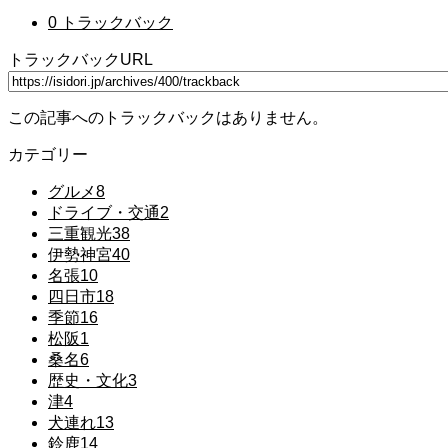
0 トラックバック
トラックバックURL
この記事へのトラックバックはありません。
カテゴリー
グルメ
8
ドライブ・交通
2
三重観光
38
伊勢神宮
40
名張
10
四日市
18
季節
16
松阪
1
桑名
6
歴史・文化
3
津
4
犬連れ
13
鈴鹿
14