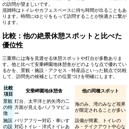
の訪問が望ましいです。
混雑時はトイレやカフェスペースに待ち時間が出ることもあ
ります。時間にゆとりをもって訪問することが快適さに繋が
ります。
比較：他の絶景休憩スポットと比べた
優位性
三重県には海を見渡せる休憩スポットや灯台が多数ありま
す。他と比べて安乗岬園地休憩舎がどのような点で優れてい
るかを、景観・施設・アクセス・特産品といった観点で比較
して、訪問先の候補としての位置づけを明確にします。
比較
安乗岬園地休憩舎
他の同種スポット
項目
景観
灯台、太平洋と的矢湾の二
海のみ、湾のみなど視界
の特
方面が見えるパノラマビュ
が限定されることが多い
徴
ー
施設
バリアフリー対応・車いす
設備が簡素、トイレの
の設
対応トイレ・洋式トイレあ
み・テイクアウト中心な