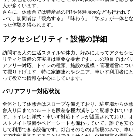
人が多くいます。
さらに、休憩舎では特産品のPRや体験展示なども行われて
いて、訪問者は「観光する」「味わう」「学ぶ」が一体とな
った体験を得られます。
アクセシビリティ・設備の詳細
訪問する人の生活スタイルや体力、好みによってアクセシビ
リティと設備の充実度は重要な要素です。この項目ではバリ
アフリー対応、トイレの種類、施設の規模・管理運営につい
て掘り下げます。特に家族連れやシニア、車いす利用者にと
って役立つ情報を中心にしています。
バリアフリー対応状況
全体として休憩舎はスロープを備えており、駐車場から休憩
舎入り口までのルートも段差を極力減らして配慮されていま
す。トイレは洋式・車いす対応トイレが設置されており、オ
ストメイト設備やベビーシートも備わっていて、誰でも安心
して利用できる設備です。灯台そのものは階段のみで、車い
すで内部見学をすることはできませんが、外観観賞や周囲か