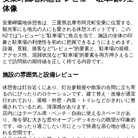
体像
安乗岬園地休憩舎は、三重県志摩市阿児町安乗に位置する、
観光客にも地元の人にも愛される休憩スポットです。この
h2では”レビュー”と”駐車場”に焦点を当て、施設の全体の印
象と駐車場の利便性を初めに把握できるようにまとめます。
設備、景観、接客など”レビュー”的要素と、駐車場の規模、
アクセス性、混雑状況など”駐車場”的要素を両方押さえるこ
とで訪問前の期待値を正しく持てる内容です。
施設の雰囲気と設備レビュー
休憩舎は灯台近くにあり、灯台参観後や散策の合間に立ち寄
るのにぴったりのロケーションです。建て替え・改修が適宜
行われており、屋根・外壁・内装・トイレなどがきれいに整
備されているため、清潔感があります。
店内にはテーブル席・ベンチ・自由に使えるスペースがあ
り、海を望む大きな窓やオープンデッキからの眺望が印象的
です。ゆったり過ごしたい方にとって快適な居心地が感じら
れる空間です。