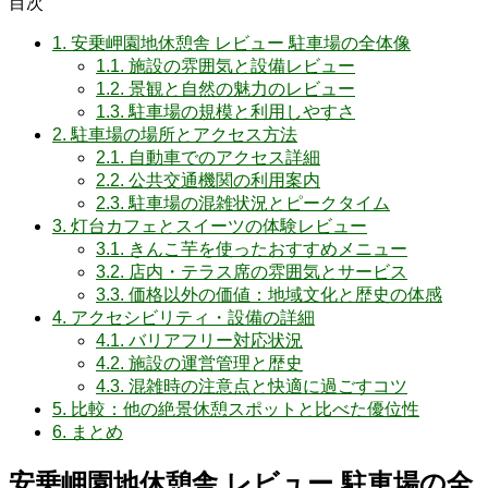
目次
1.
安乗岬園地休憩舎 レビュー 駐車場の全体像
1.1.
施設の雰囲気と設備レビュー
1.2.
景観と自然の魅力のレビュー
1.3.
駐車場の規模と利用しやすさ
2.
駐車場の場所とアクセス方法
2.1.
自動車でのアクセス詳細
2.2.
公共交通機関の利用案内
2.3.
駐車場の混雑状況とピークタイム
3.
灯台カフェとスイーツの体験レビュー
3.1.
きんこ芋を使ったおすすめメニュー
3.2.
店内・テラス席の雰囲気とサービス
3.3.
価格以外の価値：地域文化と歴史の体感
4.
アクセシビリティ・設備の詳細
4.1.
バリアフリー対応状況
4.2.
施設の運営管理と歴史
4.3.
混雑時の注意点と快適に過ごすコツ
5.
比較：他の絶景休憩スポットと比べた優位性
6.
まとめ
安乗岬園地休憩舎 レビュー 駐車場の全