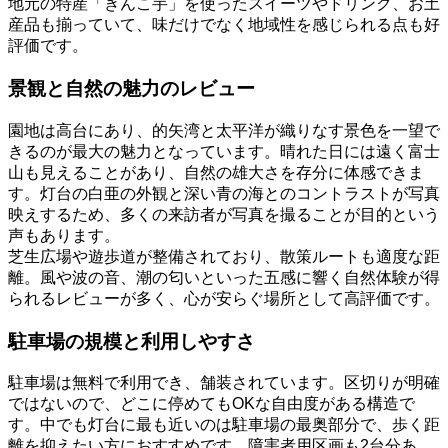
地元の特産「きんこ芋」を使ったスイーツやドリンク、お土
産品も揃っていて、味だけでなく地域性を感じられる点も好
評価です。
景観と自然の魅力のレビュー
園地は高台にあり、的矢湾と太平洋が織りなす景色を一望で
きるのが最大の魅力となっています。晴れた日には遠く富士
山も見えることがあり、自然の雄大さを存分に体感できま
す。灯台の白亜の外観と深い青の海とのコントラストが写真
映えするため、多くの来訪者が写真を撮ることが目的という
声もあります。
芝生広場や遊歩道が整備されており、散策ルートも適度な距
離。風や波の音、潮の匂いといった五感に響く自然体験が得
られるレビューが多く、心が安らぐ場所として高評価です。
駐車場の規模と利用しやすさ
駐車場は無料で利用でき、舗装されています。区切りが明確
ではないので、どこに停めてもOKな自由度がある構造で
す。中でも灯台に最も近いのは駐車場の最奥部分で、歩く距
離を抑えたい方におすすめです。障害者用区画も2台分あ