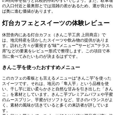
の時間帯を狙うと比較的停めやすいでしょう。また、駐車場
の入口付近と最奥部とでは混雑の差があるため、運が良けれ
ば奥に進む価値があります。
灯台カフェとスイーツの体験レビュー
休憩舎内にある灯台カフェ（きんこ芋工房 上田商店）で
は、地元特産を活かしたスイーツや飲み物の提供がありま
す。訪れた方々が重視する“味”“メニュー”“サービス”“テラス
席”などの要素をレビュー形式で整理します。この項目で本
当に食べてみたいものが決まるはずです。
きんこ芋を使ったおすすめメニュー
このカフェの看板とも言えるメニューは“きんこ芋”を使った
スイーツです。それは、地元の「隼人芋」という品種を使
い、干し芋に近い柔らかさと自然な甘みを引き出した「きん
こ」を素材としています。きんこ芋プレミアムパフェや芋蜜
のムースプリン、芋蜜がけソフトなど、甘さのバランスがよ
く、素材の風味が活きていると多くの来訪者が評していま
す。