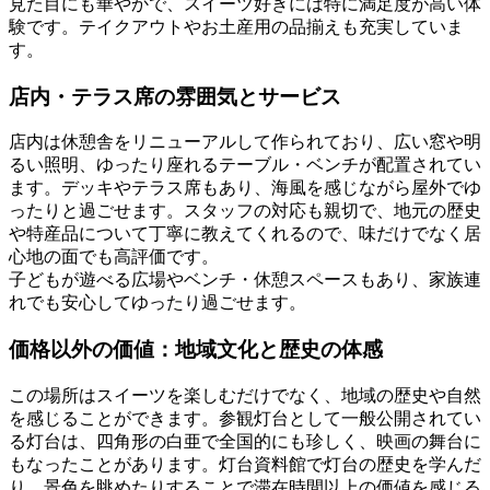
見た目にも華やかで、スイーツ好きには特に満足度が高い体
験です。テイクアウトやお土産用の品揃えも充実していま
す。
店内・テラス席の雰囲気とサービス
店内は休憩舎をリニューアルして作られており、広い窓や明
るい照明、ゆったり座れるテーブル・ベンチが配置されてい
ます。デッキやテラス席もあり、海風を感じながら屋外でゆ
ったりと過ごせます。スタッフの対応も親切で、地元の歴史
や特産品について丁寧に教えてくれるので、味だけでなく居
心地の面でも高評価です。
子どもが遊べる広場やベンチ・休憩スペースもあり、家族連
れでも安心してゆったり過ごせます。
価格以外の価値：地域文化と歴史の体感
この場所はスイーツを楽しむだけでなく、地域の歴史や自然
を感じることができます。参観灯台として一般公開されてい
る灯台は、四角形の白亜で全国的にも珍しく、映画の舞台に
もなったことがあります。灯台資料館で灯台の歴史を学んだ
り、景色を眺めたりすることで滞在時間以上の価値を感じる