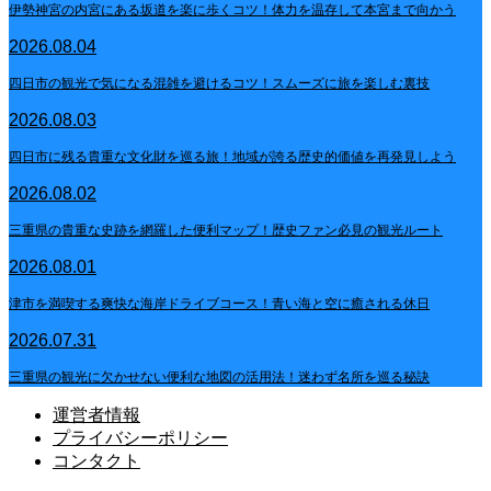
伊勢神宮の内宮にある坂道を楽に歩くコツ！体力を温存して本宮まで向かう
2026.08.04
四日市の観光で気になる混雑を避けるコツ！スムーズに旅を楽しむ裏技
2026.08.03
四日市に残る貴重な文化財を巡る旅！地域が誇る歴史的価値を再発見しよう
2026.08.02
三重県の貴重な史跡を網羅した便利マップ！歴史ファン必見の観光ルート
2026.08.01
津市を満喫する爽快な海岸ドライブコース！青い海と空に癒される休日
2026.07.31
三重県の観光に欠かせない便利な地図の活用法！迷わず名所を巡る秘訣
運営者情報
プライバシーポリシー
コンタクト