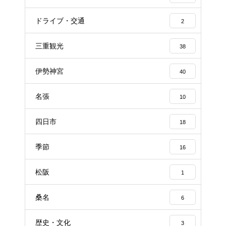
ドライブ・交通
2
三重観光
38
伊勢神宮
40
名張
10
四日市
18
季節
16
松阪
1
桑名
6
歴史・文化
3