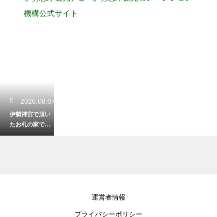
機構公式サイト
2026.08.07
伊勢神宮で頂い
たお札の家での
正しい祀り方！
神棚がない場合
の対処法も
2026.08.06
運営者情報
桑名で美しい景
プライバシーポリシー
観を楽しむなら